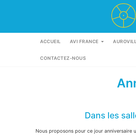
Skip
to
content
ACCUEIL
AVI FRANCE
AUROVIL
CONTACTEZ-NOUS
Ann
Dans les sal
Nous proposons pour ce jour anniversaire u