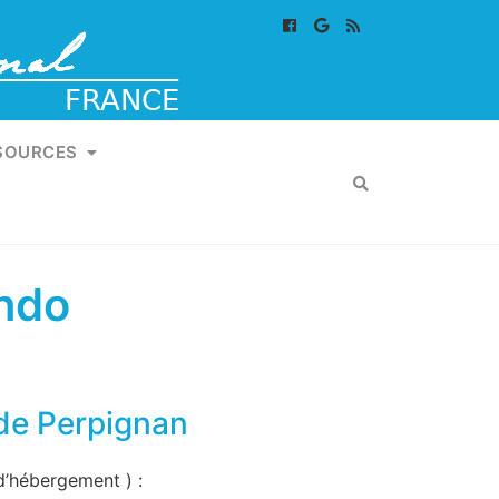
SOURCES
indo
 de Perpignan
d’hébergement ) :