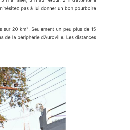
h à l’aller, 3 h au retour, 2 h d’attente à
ors n’hésitez pas à lui donner un bon pourboire
ées sur 20 km². Seulement un peu plus de 15
es de la périphérie d’Auroville. Les distances