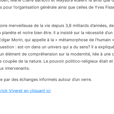
ouen, Marie Claire Barsotti et Mayaura étaient là ainsi que 
 pour l’organisation générale ainsi que celles de Yves Fiss
ire merveilleuse de la vie depuis 3,8 milliards d’années, de
 planète et notre bien être. Il a insisté sur la nécessité d’
gar Morin, qui appelle à la « métamorphose de l’humain » e
uestion : est-on dans un univers qui a du sens? Il a expliqué
it un élément de compréhension sur la modernité, liée à une
 coupée de la nature. Le pouvoir politico-religieux était et e
x intervenants.
re par des échanges informels autour d’un verre.
ick Viveret en cliquant ici