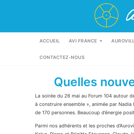
Skip
to
content
ACCUEIL
AVI FRANCE
AUROVIL
CONTACTEZ-NOUS
Quelles nouve
La soirée du 26 mai au Forum 104 autour de 
à construire ensemble », animée par Nadia L
de 170 personnes. Beaucoup d’énergie positi
Parmi nos adhérents et les proches d’Aurovil