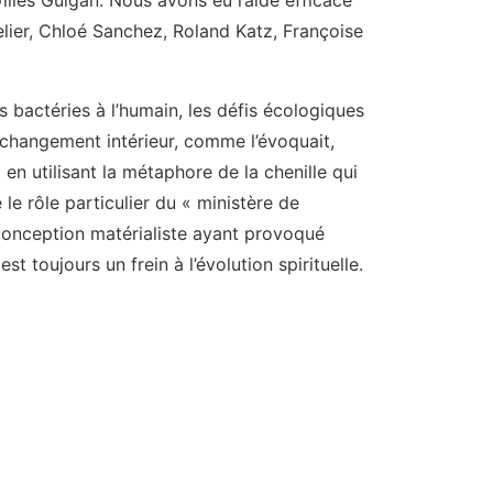
Gilles Guigan. Nous avons eu l’aide efficace
elier, Chloé Sanchez, Roland Katz, Françoise
s bactéries à l’humain, les défis écologiques
un changement intérieur, comme l’évoquait,
n utilisant la métaphore de la chenille qui
 le rôle particulier du « ministère de
 conception matérialiste ayant provoqué
st toujours un frein à l’évolution spirituelle.